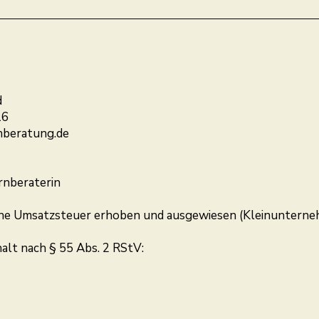
d
16
nberatung.de
ernberaterin
ne Umsatzsteuer erhoben und ausgewiesen (Kleinunterne
alt nach § 55 Abs. 2 RStV: