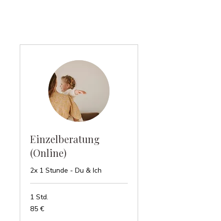
Einzelberatung
(Online)
2x 1 Stunde - Du & Ich
1 Std.
85
85 €
Euro