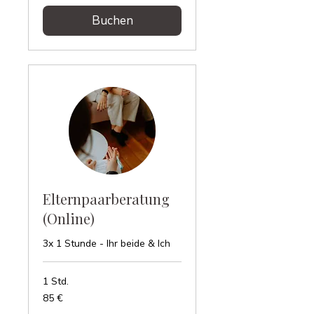
Buchen
Elternpaarberatung
(Online)
3x 1 Stunde - Ihr beide & Ich
1 Std.
85
85 €
Euro