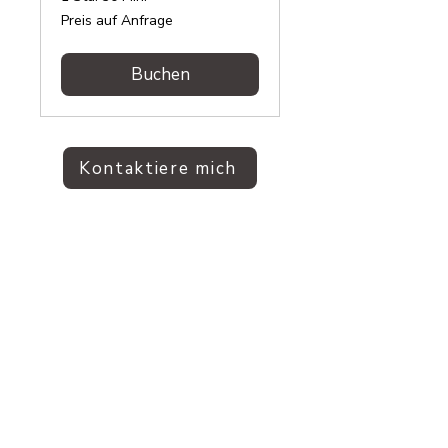
Preis
Preis auf Anfrage
auf
Anfrage
Buchen
Kontaktiere mich